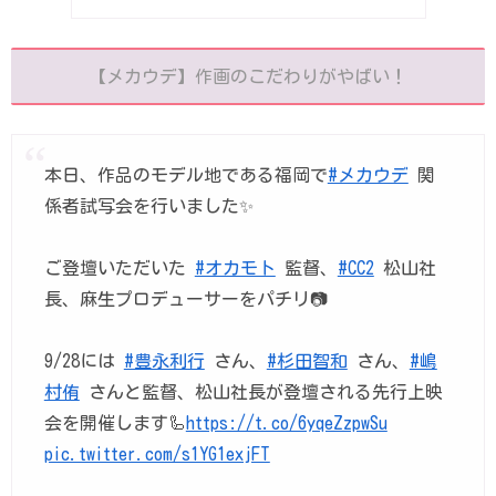
【メカウデ】作画のこだわりがやばい！
本日、作品のモデル地である福岡で
#メカウデ
関
係者試写会を行いました✨
ご登壇いただいた
#オカモト
監督、
#CC2
松山社
長、麻生プロデューサーをパチリ📷
9/28には
#豊永利行
さん、
#杉田智和
さん、
#嶋
村侑
さんと監督、松山社長が登壇される先行上映
会を開催します🦾
https://t.co/6yqeZzpwSu
pic.twitter.com/s1YG1exjFT