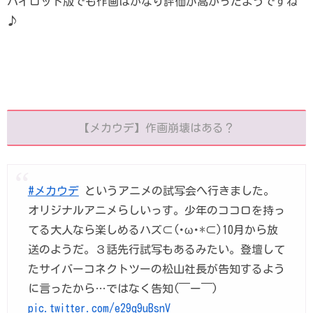
パイロット版でも作画はかなり評価が高かったようですね
♪
【メカウデ】作画崩壊はある？
#メカウデ
というアニメの試写会へ行きました。
オリジナルアニメらしいっす。少年のココロを持っ
てる大人なら楽しめるハズ⊂⁠(⁠･⁠ω⁠･⁠*⁠⊂⁠)10月から放
送のようだ。３話先行試写もあるみたい。登壇して
たサイバーコネクトツーの松山社長が告知するよう
に言ったから…ではなく告知(￣ー￣)
pic.twitter.com/e29q9uBsnV